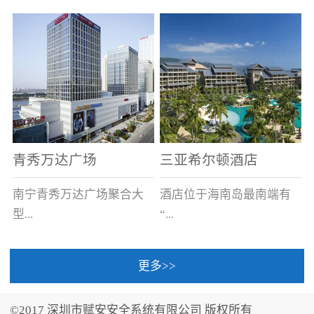
场电源箱或集中电源上接
线。
青秀万达广场
三亚希尔顿酒店
南宁青秀万达广场聚合大
酒店位于海南岛最南端有
型...
“...
更多>>
商业广场、城市商业街
中国的海岛天堂”之美称的
区、步行街、百货、大型
三亚，拥有501间客房、套
©2017 深圳市赋安安全系统有限公司 版权所有
超市、甲级写字楼、城市
间和别墅，带住客领略奢