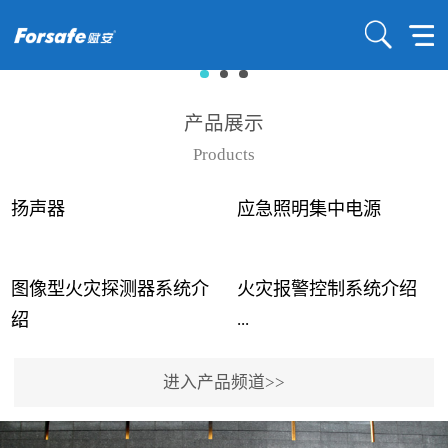
产品展示
Products
扬声器
应急照明集中电源
图像型火灾探测器系统介
火灾报警控制系统介绍
...
...
绍
进入产品频道>>
近年来高大空间建筑火灾
赋安火灾报警控制系统采
事故频发，传统的火灾探
用了具有仲裁机制和冗余