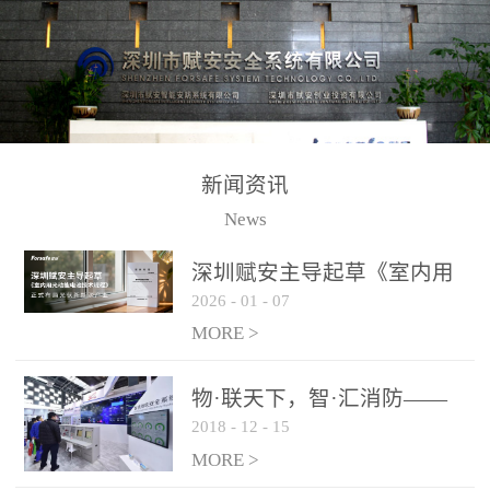
测方法已无法满足要求。
校验的总线传输技术、线
尤其是目前众多的大型影
路状态检测与保护技术、
剧院、会议展览中心、体
后向光电感烟探测技术、
育馆、大型仓库和隧道空
高可靠的系统抗干扰技术
间等，其建筑结构特殊、
等多项专利技术和专有技
防火分区过大，设施复杂
术，是赋安在火灾探测报
新闻资讯
火灾隐患多。一旦发生火
警领域三十多年技术积累
News
灾，由于烟气分层现象，
和工程实践的结晶。
传统的火灾关测器无法被
深圳赋安主导起草《室内用
及时缺发，不能及早发现
2026
-
01
-
07
光动能电池技术规程》 正式
和有效扑救火火，这不仅
布局光伏新能源产业
MORE >
给消防救接带来巨大的压
力和闲难，同时也将造成
物·联天下，智·汇消防——
巨大的经济损失和社会影
2018
-
12
-
15
赋安F&S 2018上海消防展圆
响，基至还会造成人员伤
满落幕
MORE >
亡。图像型火灾探测器正