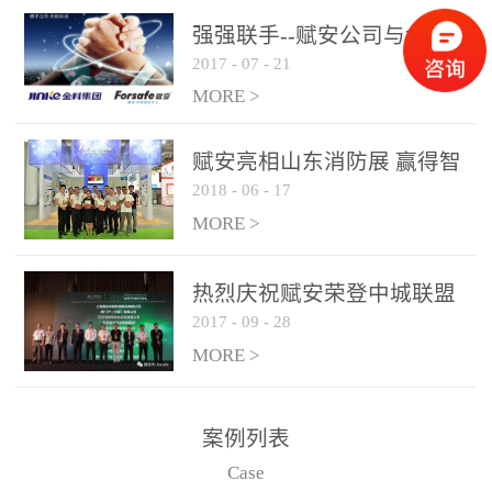
是针对这种高大空间建筑
强强联手--赋安公司与金科
物的消防设施、设备通过
2017
-
07
-
21
集团达成战略合作协议
现场图像的实时获取、预
MORE >
处理和特征提取分析，实
现火焰的跟踪和识别。能
赋安亮相山东消防展 赢得智
更早的进行预警，达到早
2018
-
06
-
17
慧消防新荣耀
报早防的效果。 系统构
MORE >
成示意图： 图像型火灾
探测器系统主要由探测端
和监控端两大部分组成。
热烈庆祝赋安荣登中城联盟
两者之间通过以太网相
2017
-
09
-
28
联合采购战略合作平台
联，一台监控主机最多可
MORE >
带载16台探测器同时探测
器需DC24V供电，若直接
案例列表
从监控主机上获取，最多
Case
只能接6台，超过的需从现