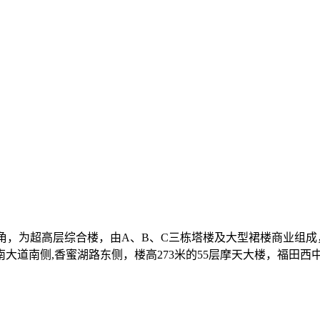
角，为超高层综合楼，由A、B、C三栋塔楼及大型裙楼商业组
道南侧,香蜜湖路东侧，楼高273米的55层摩天大楼，福田西中