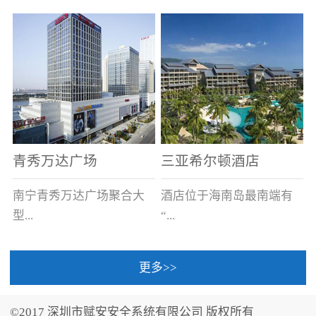
场电源箱或集中电源上接
线。
青秀万达广场
三亚希尔顿酒店
南宁青秀万达广场聚合大
酒店位于海南岛最南端有
型...
“...
更多>>
商业广场、城市商业街
中国的海岛天堂”之美称的
区、步行街、百货、大型
三亚，拥有501间客房、套
©2017 深圳市赋安安全系统有限公司 版权所有
超市、甲级写字楼、城市
间和别墅，带住客领略奢