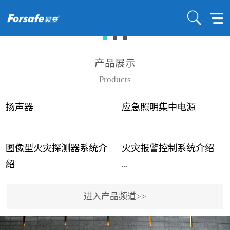
产品展示
Products
扬声器
应急照明集中电源
图像型火灾探测器系统介
火灾报警控制系统介绍
...
...
绍
进入产品频道>>
近年来高大空间建筑火灾
赋安火灾报警控制系统采
事故频发，传统的火灾探
用了具有仲裁机制和冗余