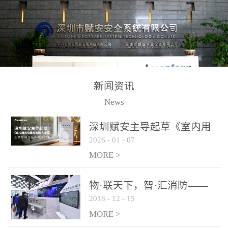
测方法已无法满足要求。
校验的总线传输技术、线
尤其是目前众多的大型影
路状态检测与保护技术、
剧院、会议展览中心、体
后向光电感烟探测技术、
育馆、大型仓库和隧道空
高可靠的系统抗干扰技术
间等，其建筑结构特殊、
等多项专利技术和专有技
防火分区过大，设施复杂
术，是赋安在火灾探测报
新闻资讯
火灾隐患多。一旦发生火
警领域三十多年技术积累
News
灾，由于烟气分层现象，
和工程实践的结晶。
传统的火灾关测器无法被
深圳赋安主导起草《室内用
及时缺发，不能及早发现
2026
-
01
-
07
光动能电池技术规程》 正式
和有效扑救火火，这不仅
布局光伏新能源产业
MORE >
给消防救接带来巨大的压
力和闲难，同时也将造成
物·联天下，智·汇消防——
巨大的经济损失和社会影
2018
-
12
-
15
赋安F&S 2018上海消防展圆
响，基至还会造成人员伤
满落幕
MORE >
亡。图像型火灾探测器正