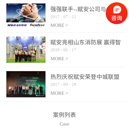
是针对这种高大空间建筑
强强联手--赋安公司与金科
物的消防设施、设备通过
2017
-
07
-
21
集团达成战略合作协议
现场图像的实时获取、预
MORE >
处理和特征提取分析，实
现火焰的跟踪和识别。能
赋安亮相山东消防展 赢得智
更早的进行预警，达到早
2018
-
06
-
17
慧消防新荣耀
报早防的效果。 系统构
MORE >
成示意图： 图像型火灾
探测器系统主要由探测端
和监控端两大部分组成。
热烈庆祝赋安荣登中城联盟
两者之间通过以太网相
2017
-
09
-
28
联合采购战略合作平台
联，一台监控主机最多可
MORE >
带载16台探测器同时探测
器需DC24V供电，若直接
案例列表
从监控主机上获取，最多
Case
只能接6台，超过的需从现