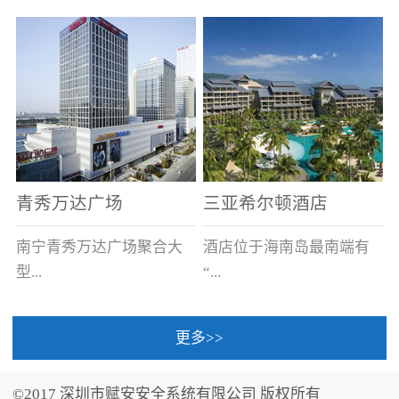
场电源箱或集中电源上接
线。
青秀万达广场
三亚希尔顿酒店
南宁青秀万达广场聚合大
酒店位于海南岛最南端有
型...
“...
更多>>
商业广场、城市商业街
中国的海岛天堂”之美称的
区、步行街、百货、大型
三亚，拥有501间客房、套
©2017 深圳市赋安安全系统有限公司 版权所有
超市、甲级写字楼、城市
间和别墅，带住客领略奢