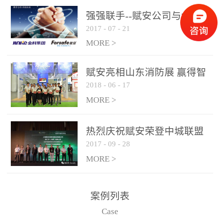
是针对这种高大空间建筑
强强联手--赋安公司与金科
物的消防设施、设备通过
2017
-
07
-
21
集团达成战略合作协议
现场图像的实时获取、预
MORE >
处理和特征提取分析，实
现火焰的跟踪和识别。能
赋安亮相山东消防展 赢得智
更早的进行预警，达到早
2018
-
06
-
17
慧消防新荣耀
报早防的效果。 系统构
MORE >
成示意图： 图像型火灾
探测器系统主要由探测端
和监控端两大部分组成。
热烈庆祝赋安荣登中城联盟
两者之间通过以太网相
2017
-
09
-
28
联合采购战略合作平台
联，一台监控主机最多可
MORE >
带载16台探测器同时探测
器需DC24V供电，若直接
案例列表
从监控主机上获取，最多
Case
只能接6台，超过的需从现