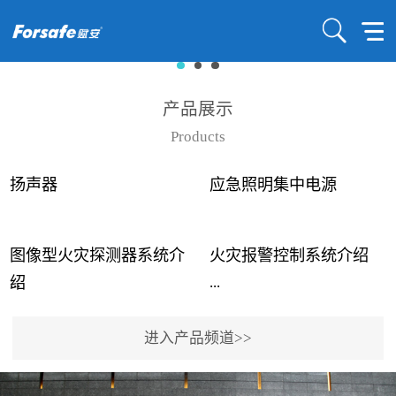
产品展示
Products
扬声器
应急照明集中电源
图像型火灾探测器系统介
火灾报警控制系统介绍
...
...
绍
进入产品频道>>
近年来高大空间建筑火灾
赋安火灾报警控制系统采
事故频发，传统的火灾探
用了具有仲裁机制和冗余