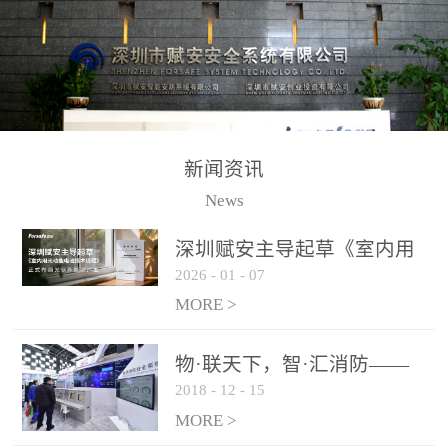
测方法已无法满足要求。
校验的总线传输技术、线
尤其是目前众多的大型影
路状态检测与保护技术、
剧院、会议展览中心、体
后向光电感烟探测技术、
育馆、大型仓库和隧道空
高可靠的系统抗干扰技术
间等，其建筑结构特殊、
等多项专利技术和专有技
防火分区过大，设施复杂
术，是赋安在火灾探测报
新闻资讯
火灾隐患多。一旦发生火
警领域三十多年技术积累
News
灾，由于烟气分层现象，
和工程实践的结晶。
传统的火灾关测器无法被
深圳赋安主导起草《室内用
及时缺发，不能及早发现
2026
-
01
-
07
光动能电池技术规程》 正式
和有效扑救火火，这不仅
布局光伏新能源产业
MORE >
给消防救接带来巨大的压
力和闲难，同时也将造成
物·联天下，智·汇消防——
巨大的经济损失和社会影
2018
-
12
-
15
赋安F&S 2018上海消防展圆
响，基至还会造成人员伤
满落幕
MORE >
亡。图像型火灾探测器正