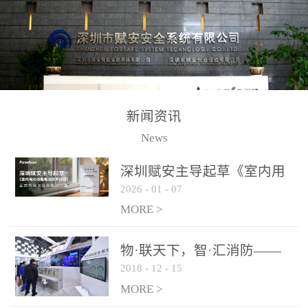
测方法已无法满足要求。
校验的总线传输技术、线
尤其是目前众多的大型影
路状态检测与保护技术、
剧院、会议展览中心、体
后向光电感烟探测技术、
育馆、大型仓库和隧道空
高可靠的系统抗干扰技术
间等，其建筑结构特殊、
等多项专利技术和专有技
防火分区过大，设施复杂
术，是赋安在火灾探测报
新闻资讯
火灾隐患多。一旦发生火
警领域三十多年技术积累
News
灾，由于烟气分层现象，
和工程实践的结晶。
传统的火灾关测器无法被
深圳赋安主导起草《室内用
及时缺发，不能及早发现
2026
-
01
-
07
光动能电池技术规程》 正式
和有效扑救火火，这不仅
布局光伏新能源产业
MORE >
给消防救接带来巨大的压
力和闲难，同时也将造成
物·联天下，智·汇消防——
巨大的经济损失和社会影
2018
-
12
-
15
赋安F&S 2018上海消防展圆
响，基至还会造成人员伤
满落幕
MORE >
亡。图像型火灾探测器正