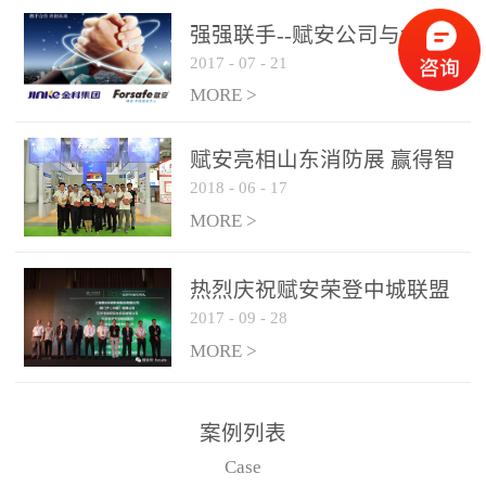
是针对这种高大空间建筑
强强联手--赋安公司与金科
物的消防设施、设备通过
2017
-
07
-
21
集团达成战略合作协议
现场图像的实时获取、预
MORE >
处理和特征提取分析，实
现火焰的跟踪和识别。能
赋安亮相山东消防展 赢得智
更早的进行预警，达到早
2018
-
06
-
17
慧消防新荣耀
报早防的效果。 系统构
MORE >
成示意图： 图像型火灾
探测器系统主要由探测端
和监控端两大部分组成。
热烈庆祝赋安荣登中城联盟
两者之间通过以太网相
2017
-
09
-
28
联合采购战略合作平台
联，一台监控主机最多可
MORE >
带载16台探测器同时探测
器需DC24V供电，若直接
案例列表
从监控主机上获取，最多
Case
只能接6台，超过的需从现