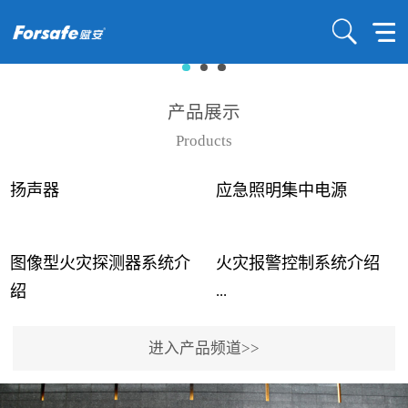
产品展示
Products
扬声器
应急照明集中电源
图像型火灾探测器系统介
火灾报警控制系统介绍
...
...
绍
进入产品频道>>
近年来高大空间建筑火灾
赋安火灾报警控制系统采
事故频发，传统的火灾探
用了具有仲裁机制和冗余