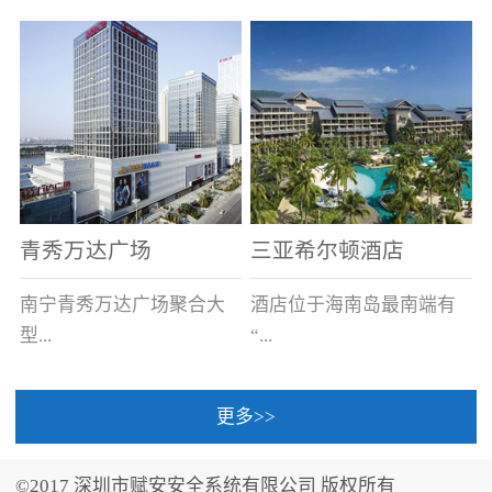
场电源箱或集中电源上接
线。
青秀万达广场
三亚希尔顿酒店
南宁青秀万达广场聚合大
酒店位于海南岛最南端有
型...
“...
更多>>
商业广场、城市商业街
中国的海岛天堂”之美称的
区、步行街、百货、大型
三亚，拥有501间客房、套
©2017 深圳市赋安安全系统有限公司 版权所有
超市、甲级写字楼、城市
间和别墅，带住客领略奢