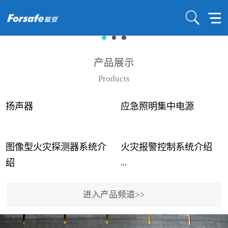
产品展示
Products
扬声器
应急照明集中电源
图像型火灾探测器系统介
火灾报警控制系统介绍
...
...
绍
进入产品频道>>
近年来高大空间建筑火灾
赋安火灾报警控制系统采
事故频发，传统的火灾探
用了具有仲裁机制和冗余