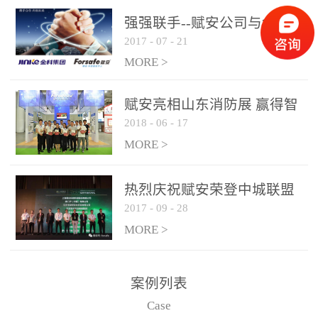
是针对这种高大空间建筑
强强联手--赋安公司与金科
物的消防设施、设备通过
2017
-
07
-
21
集团达成战略合作协议
现场图像的实时获取、预
MORE >
处理和特征提取分析，实
现火焰的跟踪和识别。能
赋安亮相山东消防展 赢得智
更早的进行预警，达到早
2018
-
06
-
17
慧消防新荣耀
报早防的效果。 系统构
MORE >
成示意图： 图像型火灾
探测器系统主要由探测端
和监控端两大部分组成。
热烈庆祝赋安荣登中城联盟
两者之间通过以太网相
2017
-
09
-
28
联合采购战略合作平台
联，一台监控主机最多可
MORE >
带载16台探测器同时探测
器需DC24V供电，若直接
案例列表
从监控主机上获取，最多
Case
只能接6台，超过的需从现