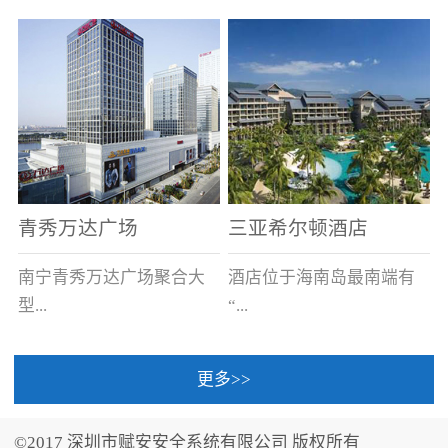
场电源箱或集中电源上接
线。
青秀万达广场
三亚希尔顿酒店
南宁青秀万达广场聚合大
酒店位于海南岛最南端有
型...
“...
更多>>
商业广场、城市商业街
中国的海岛天堂”之美称的
区、步行街、百货、大型
三亚，拥有501间客房、套
©2017 深圳市赋安安全系统有限公司 版权所有
超市、甲级写字楼、城市
间和别墅，带住客领略奢