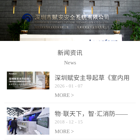
测方法已无法满足要求。
校验的总线传输技术、线
尤其是目前众多的大型影
路状态检测与保护技术、
剧院、会议展览中心、体
后向光电感烟探测技术、
育馆、大型仓库和隧道空
高可靠的系统抗干扰技术
间等，其建筑结构特殊、
等多项专利技术和专有技
防火分区过大，设施复杂
术，是赋安在火灾探测报
新闻资讯
火灾隐患多。一旦发生火
警领域三十多年技术积累
News
灾，由于烟气分层现象，
和工程实践的结晶。
传统的火灾关测器无法被
深圳赋安主导起草《室内用
及时缺发，不能及早发现
2026
-
01
-
07
光动能电池技术规程》 正式
和有效扑救火火，这不仅
布局光伏新能源产业
MORE >
给消防救接带来巨大的压
力和闲难，同时也将造成
物·联天下，智·汇消防——
巨大的经济损失和社会影
2018
-
12
-
15
赋安F&S 2018上海消防展圆
响，基至还会造成人员伤
满落幕
MORE >
亡。图像型火灾探测器正