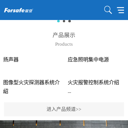
产品展示
Products
扬声器
应急照明集中电源
图像型火灾探测器系统介
火灾报警控制系统介绍
...
...
绍
进入产品频道>>
近年来高大空间建筑火灾
赋安火灾报警控制系统采
事故频发，传统的火灾探
用了具有仲裁机制和冗余