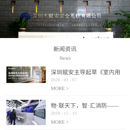
测方法已无法满足要求。
校验的总线传输技术、线
尤其是目前众多的大型影
路状态检测与保护技术、
剧院、会议展览中心、体
后向光电感烟探测技术、
育馆、大型仓库和隧道空
高可靠的系统抗干扰技术
间等，其建筑结构特殊、
等多项专利技术和专有技
防火分区过大，设施复杂
术，是赋安在火灾探测报
新闻资讯
火灾隐患多。一旦发生火
警领域三十多年技术积累
News
灾，由于烟气分层现象，
和工程实践的结晶。
传统的火灾关测器无法被
深圳赋安主导起草《室内用
及时缺发，不能及早发现
2026
-
01
-
07
光动能电池技术规程》 正式
和有效扑救火火，这不仅
布局光伏新能源产业
MORE >
给消防救接带来巨大的压
力和闲难，同时也将造成
物·联天下，智·汇消防——
巨大的经济损失和社会影
2018
-
12
-
15
赋安F&S 2018上海消防展圆
响，基至还会造成人员伤
满落幕
MORE >
亡。图像型火灾探测器正