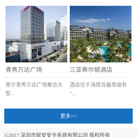
场电源箱或集中电源上接
线。
青秀万达广场
三亚希尔顿酒店
南宁青秀万达广场聚合大
酒店位于海南岛最南端有
型...
“...
更多>>
商业广场、城市商业街
中国的海岛天堂”之美称的
区、步行街、百货、大型
三亚，拥有501间客房、套
©2017 深圳市赋安安全系统有限公司 版权所有
超市、甲级写字楼、城市
间和别墅，带住客领略奢