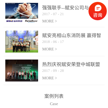
是针对这种高大空间建筑
强强联手--赋安公司与金科
物的消防设施、设备通过
2017
-
07
-
21
集团达成战略合作协议
现场图像的实时获取、预
MORE >
处理和特征提取分析，实
现火焰的跟踪和识别。能
赋安亮相山东消防展 赢得智
更早的进行预警，达到早
2018
-
06
-
17
慧消防新荣耀
报早防的效果。 系统构
MORE >
成示意图： 图像型火灾
探测器系统主要由探测端
和监控端两大部分组成。
热烈庆祝赋安荣登中城联盟
两者之间通过以太网相
2017
-
09
-
28
联合采购战略合作平台
联，一台监控主机最多可
MORE >
带载16台探测器同时探测
器需DC24V供电，若直接
案例列表
从监控主机上获取，最多
Case
只能接6台，超过的需从现