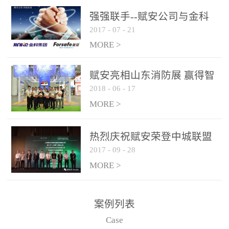
是针对这种高大空间建筑
强强联手--赋安公司与金科
物的消防设施、设备通过
2017
-
07
-
21
集团达成战略合作协议
现场图像的实时获取、预
MORE >
处理和特征提取分析，实
现火焰的跟踪和识别。能
赋安亮相山东消防展 赢得智
更早的进行预警，达到早
2018
-
06
-
17
慧消防新荣耀
报早防的效果。 系统构
MORE >
成示意图： 图像型火灾
探测器系统主要由探测端
和监控端两大部分组成。
热烈庆祝赋安荣登中城联盟
两者之间通过以太网相
2017
-
09
-
28
联合采购战略合作平台
联，一台监控主机最多可
MORE >
带载16台探测器同时探测
器需DC24V供电，若直接
案例列表
从监控主机上获取，最多
Case
只能接6台，超过的需从现