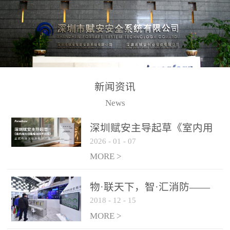
测方法已无法满足要求。
校验的总线传输技术、线
尤其是目前众多的大型影
路状态检测与保护技术、
剧院、会议展览中心、体
后向光电感烟探测技术、
育馆、大型仓库和隧道空
高可靠的系统抗干扰技术
间等，其建筑结构特殊、
等多项专利技术和专有技
防火分区过大，设施复杂
术，是赋安在火灾探测报
新闻资讯
火灾隐患多。一旦发生火
警领域三十多年技术积累
News
灾，由于烟气分层现象，
和工程实践的结晶。
传统的火灾关测器无法被
深圳赋安主导起草《室内用
及时缺发，不能及早发现
2026
-
01
-
07
光动能电池技术规程》 正式
和有效扑救火火，这不仅
布局光伏新能源产业
MORE >
给消防救接带来巨大的压
力和闲难，同时也将造成
物·联天下，智·汇消防——
巨大的经济损失和社会影
2018
-
12
-
15
赋安F&S 2018上海消防展圆
响，基至还会造成人员伤
满落幕
MORE >
亡。图像型火灾探测器正