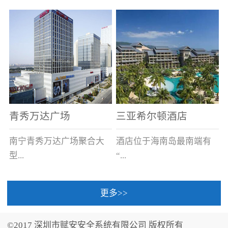
场电源箱或集中电源上接
线。
青秀万达广场
三亚希尔顿酒店
南宁青秀万达广场聚合大
酒店位于海南岛最南端有
型...
“...
更多>>
商业广场、城市商业街
中国的海岛天堂”之美称的
区、步行街、百货、大型
三亚，拥有501间客房、套
©2017 深圳市赋安安全系统有限公司 版权所有
超市、甲级写字楼、城市
间和别墅，带住客领略奢