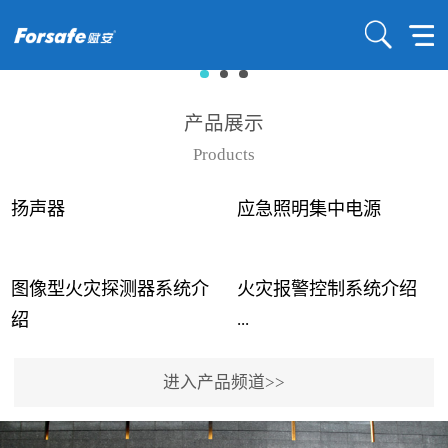
产品展示
Products
扬声器
应急照明集中电源
图像型火灾探测器系统介
火灾报警控制系统介绍
...
...
绍
进入产品频道>>
近年来高大空间建筑火灾
赋安火灾报警控制系统采
事故频发，传统的火灾探
用了具有仲裁机制和冗余