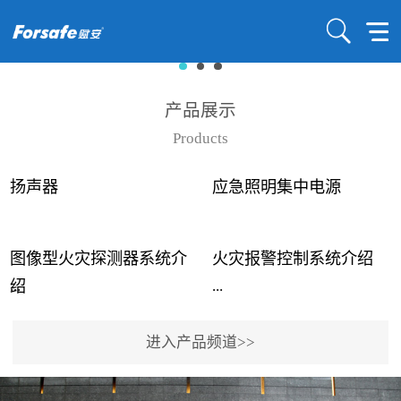
产品展示
Products
扬声器
应急照明集中电源
图像型火灾探测器系统介
火灾报警控制系统介绍
...
...
绍
进入产品频道>>
近年来高大空间建筑火灾
赋安火灾报警控制系统采
事故频发，传统的火灾探
用了具有仲裁机制和冗余