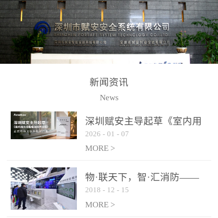
测方法已无法满足要求。
校验的总线传输技术、线
尤其是目前众多的大型影
路状态检测与保护技术、
剧院、会议展览中心、体
后向光电感烟探测技术、
育馆、大型仓库和隧道空
高可靠的系统抗干扰技术
间等，其建筑结构特殊、
等多项专利技术和专有技
防火分区过大，设施复杂
术，是赋安在火灾探测报
新闻资讯
火灾隐患多。一旦发生火
警领域三十多年技术积累
News
灾，由于烟气分层现象，
和工程实践的结晶。
传统的火灾关测器无法被
深圳赋安主导起草《室内用
及时缺发，不能及早发现
2026
-
01
-
07
光动能电池技术规程》 正式
和有效扑救火火，这不仅
布局光伏新能源产业
MORE >
给消防救接带来巨大的压
力和闲难，同时也将造成
物·联天下，智·汇消防——
巨大的经济损失和社会影
2018
-
12
-
15
赋安F&S 2018上海消防展圆
响，基至还会造成人员伤
满落幕
MORE >
亡。图像型火灾探测器正