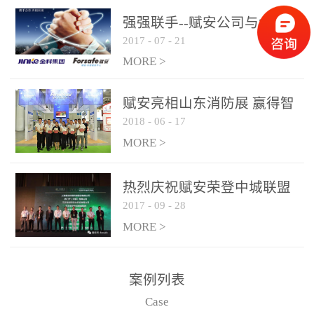
是针对这种高大空间建筑
强强联手--赋安公司与金科
物的消防设施、设备通过
2017
-
07
-
21
集团达成战略合作协议
现场图像的实时获取、预
MORE >
处理和特征提取分析，实
现火焰的跟踪和识别。能
赋安亮相山东消防展 赢得智
更早的进行预警，达到早
2018
-
06
-
17
慧消防新荣耀
报早防的效果。 系统构
MORE >
成示意图： 图像型火灾
探测器系统主要由探测端
和监控端两大部分组成。
热烈庆祝赋安荣登中城联盟
两者之间通过以太网相
2017
-
09
-
28
联合采购战略合作平台
联，一台监控主机最多可
MORE >
带载16台探测器同时探测
器需DC24V供电，若直接
案例列表
从监控主机上获取，最多
Case
只能接6台，超过的需从现