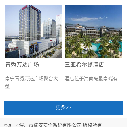
场电源箱或集中电源上接
线。
青秀万达广场
三亚希尔顿酒店
南宁青秀万达广场聚合大
酒店位于海南岛最南端有
型...
“...
更多>>
商业广场、城市商业街
中国的海岛天堂”之美称的
区、步行街、百货、大型
三亚，拥有501间客房、套
©2017 深圳市赋安安全系统有限公司 版权所有
超市、甲级写字楼、城市
间和别墅，带住客领略奢