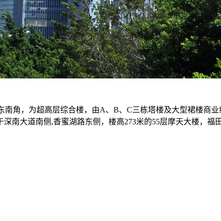
南角，为超高层综合楼，由A、B、C三栋塔楼及大型裙楼商业
南大道南侧,香蜜湖路东侧，楼高273米的55层摩天大楼，福田