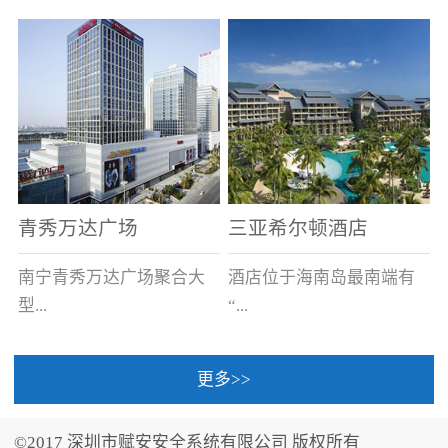
场电源箱或集中电源上接
线。
青秀万达广场
三亚希尔顿酒店
南宁青秀万达广场聚合大
酒店位于海南岛最南端有
型...
“...
更多>>
商业广场、城市商业街
中国的海岛天堂”之美称的
区、步行街、百货、大型
三亚，拥有501间客房、套
©2017 深圳市赋安安全系统有限公司 版权所有
超市、甲级写字楼、城市
间和别墅，带住客领略奢