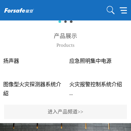
产品展示
Products
扬声器
应急照明集中电源
图像型火灾探测器系统介
火灾报警控制系统介绍
...
...
绍
进入产品频道>>
近年来高大空间建筑火灾
赋安火灾报警控制系统采
事故频发，传统的火灾探
用了具有仲裁机制和冗余