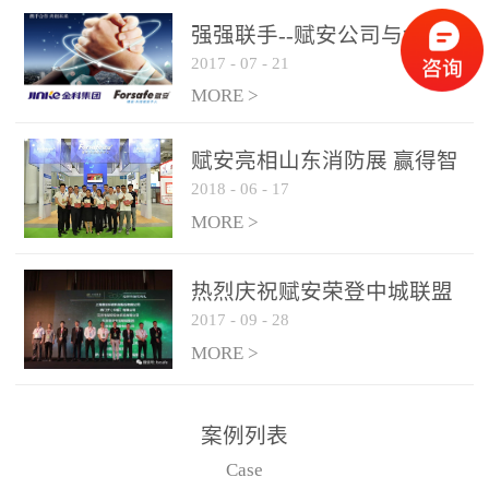
是针对这种高大空间建筑
强强联手--赋安公司与金科
物的消防设施、设备通过
2017
-
07
-
21
集团达成战略合作协议
现场图像的实时获取、预
MORE >
处理和特征提取分析，实
现火焰的跟踪和识别。能
赋安亮相山东消防展 赢得智
更早的进行预警，达到早
2018
-
06
-
17
慧消防新荣耀
报早防的效果。 系统构
MORE >
成示意图： 图像型火灾
探测器系统主要由探测端
和监控端两大部分组成。
热烈庆祝赋安荣登中城联盟
两者之间通过以太网相
2017
-
09
-
28
联合采购战略合作平台
联，一台监控主机最多可
MORE >
带载16台探测器同时探测
器需DC24V供电，若直接
案例列表
从监控主机上获取，最多
Case
只能接6台，超过的需从现