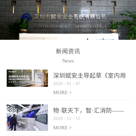
测方法已无法满足要求。
校验的总线传输技术、线
尤其是目前众多的大型影
路状态检测与保护技术、
剧院、会议展览中心、体
后向光电感烟探测技术、
育馆、大型仓库和隧道空
高可靠的系统抗干扰技术
间等，其建筑结构特殊、
等多项专利技术和专有技
防火分区过大，设施复杂
术，是赋安在火灾探测报
新闻资讯
火灾隐患多。一旦发生火
警领域三十多年技术积累
News
灾，由于烟气分层现象，
和工程实践的结晶。
传统的火灾关测器无法被
深圳赋安主导起草《室内用
及时缺发，不能及早发现
2026
-
01
-
07
光动能电池技术规程》 正式
和有效扑救火火，这不仅
布局光伏新能源产业
MORE >
给消防救接带来巨大的压
力和闲难，同时也将造成
物·联天下，智·汇消防——
巨大的经济损失和社会影
2018
-
12
-
15
赋安F&S 2018上海消防展圆
响，基至还会造成人员伤
满落幕
MORE >
亡。图像型火灾探测器正