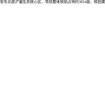
安东北部浐灞生态核心区，项目整体规划占地约3854亩，规划