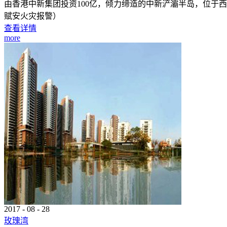
由香港中新集团投资100亿，倾力缔造的中新浐灞半岛，位于西
赋安火灾报警）
查看详情
more
2017
-
08
-
28
玫瑰湾