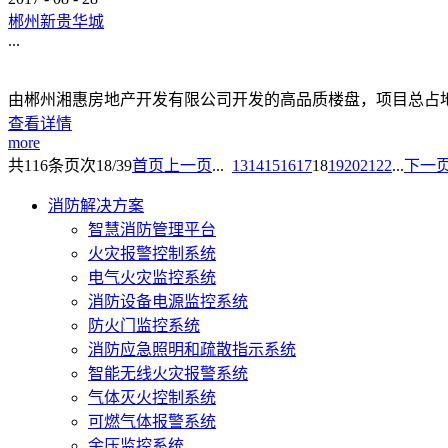
郴州新贵华城
...
由郴州湘惠房地产开发有限公司开发的高品质楼盘，项目总占地面积1
查看详情
more
共
116
条
页次18/39
首页
上一页
...
13
14
15
16
17
18
19
20
21
22
...
下一
消防解决方案
智慧消防管理平台
火灾报警控制系统
电气火灾监控系统
消防设备电源监控系统
防火门监控系统
消防应急照明和疏散指示系统
智能无线火灾报警系统
气体灭火控制系统
可燃气体报警系统
余压监控系统