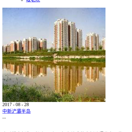
2017
-
08
-
28
中新浐灞半岛
...