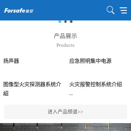
产品展示
Products
扬声器
应急照明集中电源
图像型火灾探测器系统介
火灾报警控制系统介绍
...
...
绍
进入产品频道>>
近年来高大空间建筑火灾
赋安火灾报警控制系统采
事故频发，传统的火灾探
用了具有仲裁机制和冗余