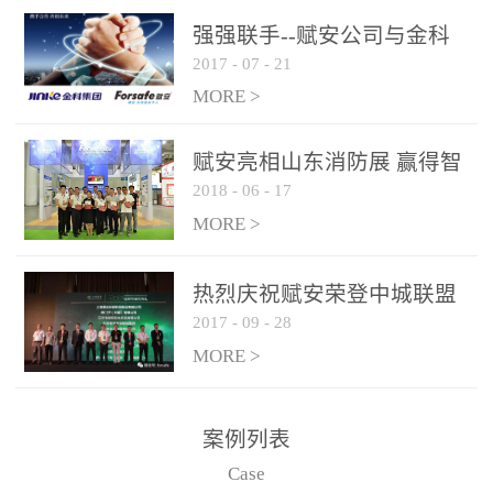
是针对这种高大空间建筑
强强联手--赋安公司与金科
物的消防设施、设备通过
2017
-
07
-
21
集团达成战略合作协议
现场图像的实时获取、预
MORE >
处理和特征提取分析，实
现火焰的跟踪和识别。能
赋安亮相山东消防展 赢得智
更早的进行预警，达到早
2018
-
06
-
17
慧消防新荣耀
报早防的效果。 系统构
MORE >
成示意图： 图像型火灾
探测器系统主要由探测端
和监控端两大部分组成。
热烈庆祝赋安荣登中城联盟
两者之间通过以太网相
2017
-
09
-
28
联合采购战略合作平台
联，一台监控主机最多可
MORE >
带载16台探测器同时探测
器需DC24V供电，若直接
案例列表
从监控主机上获取，最多
Case
只能接6台，超过的需从现