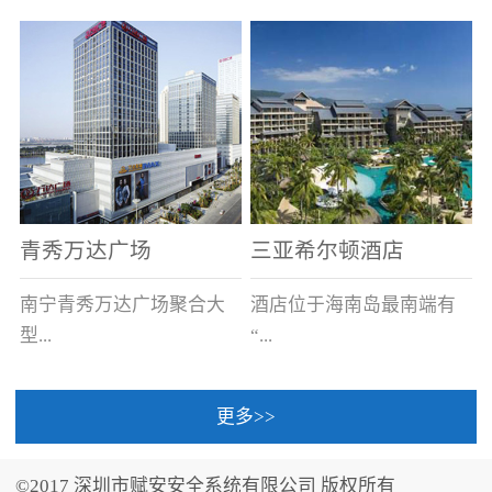
场电源箱或集中电源上接
线。
青秀万达广场
三亚希尔顿酒店
南宁青秀万达广场聚合大
酒店位于海南岛最南端有
型...
“...
更多>>
商业广场、城市商业街
中国的海岛天堂”之美称的
区、步行街、百货、大型
三亚，拥有501间客房、套
©2017 深圳市赋安安全系统有限公司 版权所有
超市、甲级写字楼、城市
间和别墅，带住客领略奢