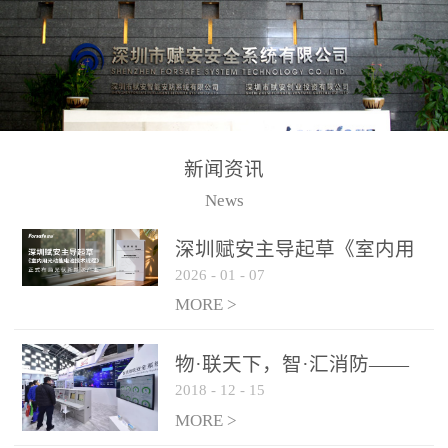
测方法已无法满足要求。
校验的总线传输技术、线
尤其是目前众多的大型影
路状态检测与保护技术、
剧院、会议展览中心、体
后向光电感烟探测技术、
育馆、大型仓库和隧道空
高可靠的系统抗干扰技术
间等，其建筑结构特殊、
等多项专利技术和专有技
防火分区过大，设施复杂
术，是赋安在火灾探测报
新闻资讯
火灾隐患多。一旦发生火
警领域三十多年技术积累
News
灾，由于烟气分层现象，
和工程实践的结晶。
传统的火灾关测器无法被
深圳赋安主导起草《室内用
及时缺发，不能及早发现
2026
-
01
-
07
光动能电池技术规程》 正式
和有效扑救火火，这不仅
布局光伏新能源产业
MORE >
给消防救接带来巨大的压
力和闲难，同时也将造成
物·联天下，智·汇消防——
巨大的经济损失和社会影
2018
-
12
-
15
赋安F&S 2018上海消防展圆
响，基至还会造成人员伤
满落幕
MORE >
亡。图像型火灾探测器正