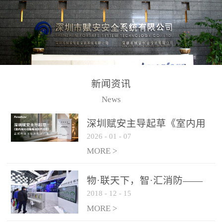
测方法已无法满足要求。
校验的总线传输技术、线
尤其是目前众多的大型影
路状态检测与保护技术、
剧院、会议展览中心、体
后向光电感烟探测技术、
育馆、大型仓库和隧道空
高可靠的系统抗干扰技术
间等，其建筑结构特殊、
等多项专利技术和专有技
防火分区过大，设施复杂
术，是赋安在火灾探测报
新闻资讯
火灾隐患多。一旦发生火
警领域三十多年技术积累
News
灾，由于烟气分层现象，
和工程实践的结晶。
传统的火灾关测器无法被
深圳赋安主导起草《室内用
及时缺发，不能及早发现
2026
-
01
-
07
光动能电池技术规程》 正式
和有效扑救火火，这不仅
布局光伏新能源产业
MORE >
给消防救接带来巨大的压
力和闲难，同时也将造成
物·联天下，智·汇消防——
巨大的经济损失和社会影
2018
-
12
-
15
赋安F&S 2018上海消防展圆
响，基至还会造成人员伤
满落幕
MORE >
亡。图像型火灾探测器正