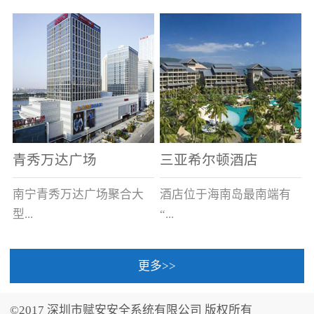
场电源箱或集中电源上接
线。
青秀万达广场
三亚希尔顿酒店
南宁青秀万达广场聚合大
酒店位于海南岛最南端有
型...
“...
更多>>
商业广场、城市商业街
中国的海岛天堂”之美称的
区、步行街、百货、大型
三亚，拥有501间客房、套
©2017 深圳市赋安安全系统有限公司 版权所有
超市、甲级写字楼、城市
间和别墅，带住客领略奢