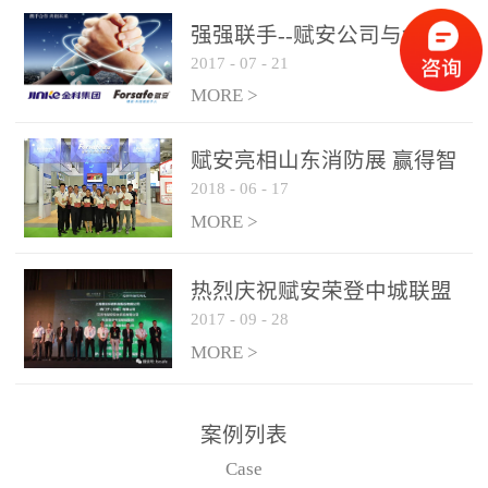
是针对这种高大空间建筑
强强联手--赋安公司与金科
物的消防设施、设备通过
2017
-
07
-
21
集团达成战略合作协议
现场图像的实时获取、预
MORE >
处理和特征提取分析，实
现火焰的跟踪和识别。能
赋安亮相山东消防展 赢得智
更早的进行预警，达到早
2018
-
06
-
17
慧消防新荣耀
报早防的效果。 系统构
MORE >
成示意图： 图像型火灾
探测器系统主要由探测端
和监控端两大部分组成。
热烈庆祝赋安荣登中城联盟
两者之间通过以太网相
2017
-
09
-
28
联合采购战略合作平台
联，一台监控主机最多可
MORE >
带载16台探测器同时探测
器需DC24V供电，若直接
案例列表
从监控主机上获取，最多
Case
只能接6台，超过的需从现