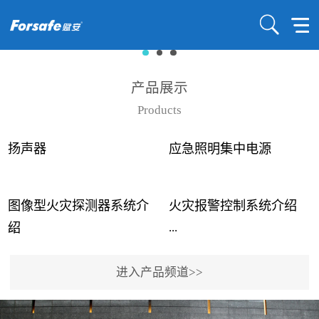
产品展示
Products
扬声器
应急照明集中电源
图像型火灾探测器系统介
火灾报警控制系统介绍
...
...
绍
进入产品频道>>
近年来高大空间建筑火灾
赋安火灾报警控制系统采
事故频发，传统的火灾探
用了具有仲裁机制和冗余