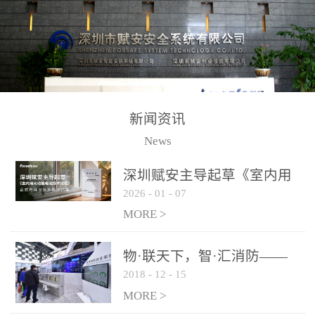
测方法已无法满足要求。
校验的总线传输技术、线
尤其是目前众多的大型影
路状态检测与保护技术、
剧院、会议展览中心、体
后向光电感烟探测技术、
育馆、大型仓库和隧道空
高可靠的系统抗干扰技术
间等，其建筑结构特殊、
等多项专利技术和专有技
防火分区过大，设施复杂
术，是赋安在火灾探测报
新闻资讯
火灾隐患多。一旦发生火
警领域三十多年技术积累
News
灾，由于烟气分层现象，
和工程实践的结晶。
传统的火灾关测器无法被
深圳赋安主导起草《室内用
及时缺发，不能及早发现
2026
-
01
-
07
光动能电池技术规程》 正式
和有效扑救火火，这不仅
布局光伏新能源产业
MORE >
给消防救接带来巨大的压
力和闲难，同时也将造成
物·联天下，智·汇消防——
巨大的经济损失和社会影
2018
-
12
-
15
赋安F&S 2018上海消防展圆
响，基至还会造成人员伤
满落幕
MORE >
亡。图像型火灾探测器正