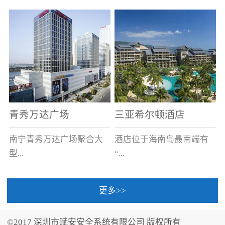
场电源箱或集中电源上接
线。
青秀万达广场
三亚希尔顿酒店
南宁青秀万达广场聚合大
酒店位于海南岛最南端有
型...
“...
更多>>
商业广场、城市商业街
中国的海岛天堂”之美称的
区、步行街、百货、大型
三亚，拥有501间客房、套
©2017 深圳市赋安安全系统有限公司 版权所有
超市、甲级写字楼、城市
间和别墅，带住客领略奢