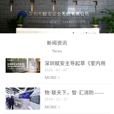
测方法已无法满足要求。
校验的总线传输技术、线
尤其是目前众多的大型影
路状态检测与保护技术、
剧院、会议展览中心、体
后向光电感烟探测技术、
育馆、大型仓库和隧道空
高可靠的系统抗干扰技术
间等，其建筑结构特殊、
等多项专利技术和专有技
防火分区过大，设施复杂
术，是赋安在火灾探测报
新闻资讯
火灾隐患多。一旦发生火
警领域三十多年技术积累
News
灾，由于烟气分层现象，
和工程实践的结晶。
传统的火灾关测器无法被
深圳赋安主导起草《室内用
及时缺发，不能及早发现
2026
-
01
-
07
光动能电池技术规程》 正式
和有效扑救火火，这不仅
布局光伏新能源产业
MORE >
给消防救接带来巨大的压
力和闲难，同时也将造成
物·联天下，智·汇消防——
巨大的经济损失和社会影
2018
-
12
-
15
赋安F&S 2018上海消防展圆
响，基至还会造成人员伤
满落幕
MORE >
亡。图像型火灾探测器正