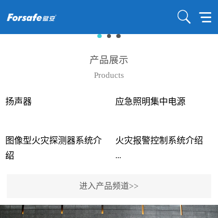
产品展示
Products
扬声器
应急照明集中电源
图像型火灾探测器系统介
火灾报警控制系统介绍
...
...
绍
进入产品频道>>
近年来高大空间建筑火灾
赋安火灾报警控制系统采
事故频发，传统的火灾探
用了具有仲裁机制和冗余