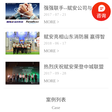
是针对这种高大空间建筑
强强联手--赋安公司与金科
物的消防设施、设备通过
2017
-
07
-
21
集团达成战略合作协议
现场图像的实时获取、预
MORE >
处理和特征提取分析，实
现火焰的跟踪和识别。能
赋安亮相山东消防展 赢得智
更早的进行预警，达到早
2018
-
06
-
17
慧消防新荣耀
报早防的效果。 系统构
MORE >
成示意图： 图像型火灾
探测器系统主要由探测端
和监控端两大部分组成。
热烈庆祝赋安荣登中城联盟
两者之间通过以太网相
2017
-
09
-
28
联合采购战略合作平台
联，一台监控主机最多可
MORE >
带载16台探测器同时探测
器需DC24V供电，若直接
案例列表
从监控主机上获取，最多
Case
只能接6台，超过的需从现