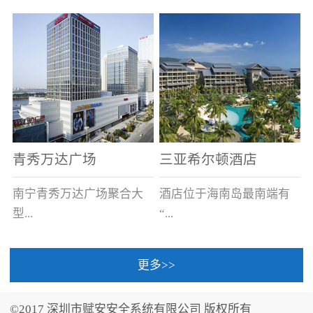
场电源箱或集中电源上接
线。
青秀万达广场
三亚希尔顿酒店
南宁青秀万达广场聚合大
酒店位于海南岛最南端有
型...
“...
更多>>
商业广场、城市商业街
中国的海岛天堂”之美称的
区、步行街、百货、大型
三亚，拥有501间客房、套
©2017 深圳市赋安安全系统有限公司 版权所有
超市、甲级写字楼、城市
间和别墅，带住客领略奢