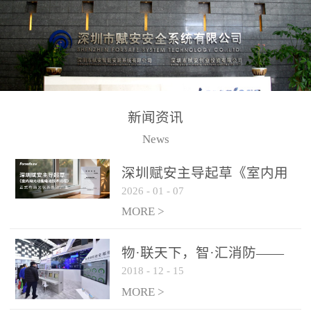
测方法已无法满足要求。
校验的总线传输技术、线
尤其是目前众多的大型影
路状态检测与保护技术、
剧院、会议展览中心、体
后向光电感烟探测技术、
育馆、大型仓库和隧道空
高可靠的系统抗干扰技术
间等，其建筑结构特殊、
等多项专利技术和专有技
防火分区过大，设施复杂
术，是赋安在火灾探测报
新闻资讯
火灾隐患多。一旦发生火
警领域三十多年技术积累
News
灾，由于烟气分层现象，
和工程实践的结晶。
传统的火灾关测器无法被
深圳赋安主导起草《室内用
及时缺发，不能及早发现
2026
-
01
-
07
光动能电池技术规程》 正式
和有效扑救火火，这不仅
布局光伏新能源产业
MORE >
给消防救接带来巨大的压
力和闲难，同时也将造成
物·联天下，智·汇消防——
巨大的经济损失和社会影
2018
-
12
-
15
赋安F&S 2018上海消防展圆
响，基至还会造成人员伤
满落幕
MORE >
亡。图像型火灾探测器正