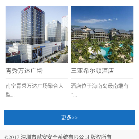
场电源箱或集中电源上接
线。
青秀万达广场
三亚希尔顿酒店
南宁青秀万达广场聚合大
酒店位于海南岛最南端有
型...
“...
更多>>
商业广场、城市商业街
中国的海岛天堂”之美称的
区、步行街、百货、大型
三亚，拥有501间客房、套
©2017 深圳市赋安安全系统有限公司 版权所有
超市、甲级写字楼、城市
间和别墅，带住客领略奢