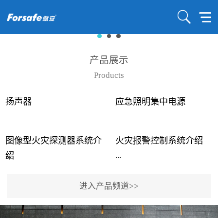
产品展示
Products
扬声器
应急照明集中电源
图像型火灾探测器系统介
火灾报警控制系统介绍
...
...
绍
进入产品频道>>
近年来高大空间建筑火灾
赋安火灾报警控制系统采
事故频发，传统的火灾探
用了具有仲裁机制和冗余