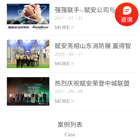
是针对这种高大空间建筑
强强联手--赋安公司与金科
物的消防设施、设备通过
2017
-
07
-
21
集团达成战略合作协议
现场图像的实时获取、预
MORE >
处理和特征提取分析，实
现火焰的跟踪和识别。能
赋安亮相山东消防展 赢得智
更早的进行预警，达到早
2018
-
06
-
17
慧消防新荣耀
报早防的效果。 系统构
MORE >
成示意图： 图像型火灾
探测器系统主要由探测端
和监控端两大部分组成。
热烈庆祝赋安荣登中城联盟
两者之间通过以太网相
2017
-
09
-
28
联合采购战略合作平台
联，一台监控主机最多可
MORE >
带载16台探测器同时探测
器需DC24V供电，若直接
案例列表
从监控主机上获取，最多
Case
只能接6台，超过的需从现