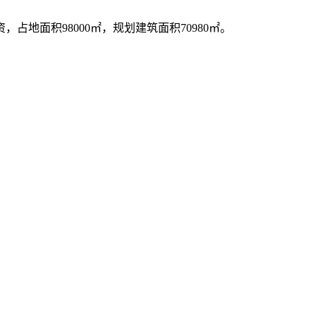
面积98000㎡，规划建筑面积70980㎡。