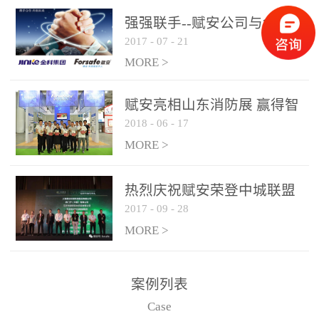
是针对这种高大空间建筑
强强联手--赋安公司与金科
物的消防设施、设备通过
2017
-
07
-
21
集团达成战略合作协议
现场图像的实时获取、预
MORE >
处理和特征提取分析，实
现火焰的跟踪和识别。能
赋安亮相山东消防展 赢得智
更早的进行预警，达到早
2018
-
06
-
17
慧消防新荣耀
报早防的效果。 系统构
MORE >
成示意图： 图像型火灾
探测器系统主要由探测端
和监控端两大部分组成。
热烈庆祝赋安荣登中城联盟
两者之间通过以太网相
2017
-
09
-
28
联合采购战略合作平台
联，一台监控主机最多可
MORE >
带载16台探测器同时探测
器需DC24V供电，若直接
案例列表
从监控主机上获取，最多
Case
只能接6台，超过的需从现