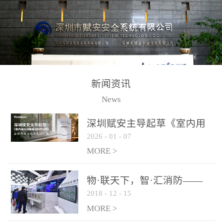
测方法已无法满足要求。
校验的总线传输技术、线
尤其是目前众多的大型影
路状态检测与保护技术、
剧院、会议展览中心、体
后向光电感烟探测技术、
育馆、大型仓库和隧道空
高可靠的系统抗干扰技术
间等，其建筑结构特殊、
等多项专利技术和专有技
防火分区过大，设施复杂
术，是赋安在火灾探测报
新闻资讯
火灾隐患多。一旦发生火
警领域三十多年技术积累
News
灾，由于烟气分层现象，
和工程实践的结晶。
传统的火灾关测器无法被
深圳赋安主导起草《室内用
及时缺发，不能及早发现
2026
-
01
-
07
光动能电池技术规程》 正式
和有效扑救火火，这不仅
布局光伏新能源产业
MORE >
给消防救接带来巨大的压
力和闲难，同时也将造成
物·联天下，智·汇消防——
巨大的经济损失和社会影
2018
-
12
-
15
赋安F&S 2018上海消防展圆
响，基至还会造成人员伤
满落幕
MORE >
亡。图像型火灾探测器正