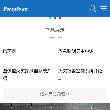
产品展示
Products
扬声器
应急照明集中电源
图像型火灾探测器系统介
火灾报警控制系统介绍
...
...
绍
进入产品频道>>
近年来高大空间建筑火灾
赋安火灾报警控制系统采
事故频发，传统的火灾探
用了具有仲裁机制和冗余