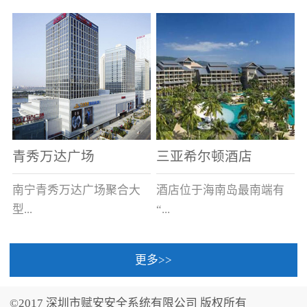
场电源箱或集中电源上接
线。
青秀万达广场
三亚希尔顿酒店
南宁青秀万达广场聚合大
酒店位于海南岛最南端有
型...
“...
更多>>
商业广场、城市商业街
中国的海岛天堂”之美称的
区、步行街、百货、大型
三亚，拥有501间客房、套
©2017 深圳市赋安安全系统有限公司 版权所有
超市、甲级写字楼、城市
间和别墅，带住客领略奢