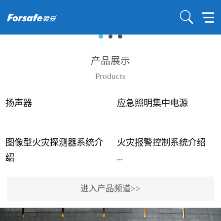
产品展示
Products
扬声器
应急照明集中电源
图像型火灾探测器系统介
火灾报警控制系统介绍
...
...
绍
进入产品频道>>
近年来高大空间建筑火灾
赋安火灾报警控制系统采
事故频发，传统的火灾探
用了具有仲裁机制和冗余