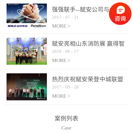
是针对这种高大空间建筑
强强联手--赋安公司与金科
物的消防设施、设备通过
2017
-
07
-
21
集团达成战略合作协议
现场图像的实时获取、预
MORE >
处理和特征提取分析，实
现火焰的跟踪和识别。能
赋安亮相山东消防展 赢得智
更早的进行预警，达到早
2018
-
06
-
17
慧消防新荣耀
报早防的效果。 系统构
MORE >
成示意图： 图像型火灾
探测器系统主要由探测端
和监控端两大部分组成。
热烈庆祝赋安荣登中城联盟
两者之间通过以太网相
2017
-
09
-
28
联合采购战略合作平台
联，一台监控主机最多可
MORE >
带载16台探测器同时探测
器需DC24V供电，若直接
案例列表
从监控主机上获取，最多
Case
只能接6台，超过的需从现