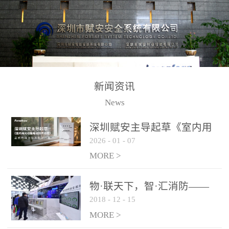
测方法已无法满足要求。
校验的总线传输技术、线
尤其是目前众多的大型影
路状态检测与保护技术、
剧院、会议展览中心、体
后向光电感烟探测技术、
育馆、大型仓库和隧道空
高可靠的系统抗干扰技术
间等，其建筑结构特殊、
等多项专利技术和专有技
防火分区过大，设施复杂
术，是赋安在火灾探测报
新闻资讯
火灾隐患多。一旦发生火
警领域三十多年技术积累
News
灾，由于烟气分层现象，
和工程实践的结晶。
传统的火灾关测器无法被
深圳赋安主导起草《室内用
及时缺发，不能及早发现
2026
-
01
-
07
光动能电池技术规程》 正式
和有效扑救火火，这不仅
布局光伏新能源产业
MORE >
给消防救接带来巨大的压
力和闲难，同时也将造成
物·联天下，智·汇消防——
巨大的经济损失和社会影
2018
-
12
-
15
赋安F&S 2018上海消防展圆
响，基至还会造成人员伤
满落幕
MORE >
亡。图像型火灾探测器正