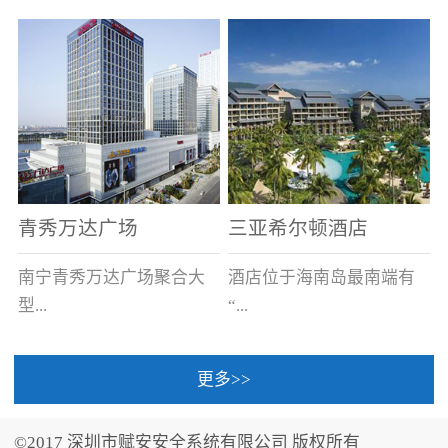
场电源箱或集中电源上接
线。
青秀万达广场
三亚希尔顿酒店
南宁青秀万达广场聚合大
酒店位于海南岛最南端有
型...
“...
更多>>
商业广场、城市商业街
中国的海岛天堂”之美称的
区、步行街、百货、大型
三亚，拥有501间客房、套
©2017 深圳市赋安安全系统有限公司 版权所有
超市、甲级写字楼、城市
间和别墅，带住客领略奢