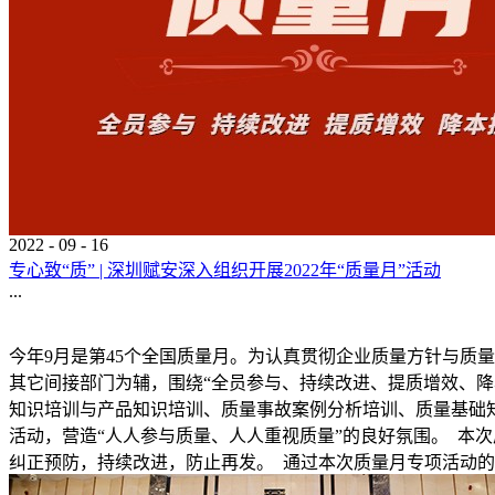
2022
-
09
-
16
专心致“质” | 深圳赋安深入组织开展2022年“质量月”活动
...
今年9月是第45个全国质量月。为认真贯彻企业质量方针与质
其它间接部门为辅，围绕“全员参与、持续改进、提质增效、降本
知识培训与产品知识培训、质量事故案例分析培训、质量基础
活动，营造“人人参与质量、人人重视质量”的良好氛围。 本
纠正预防，持续改进，防止再发。 通过本次质量月专项活动的