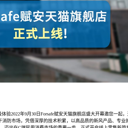
升级体验2022年9月30日Forsafe赋安天猫旗舰店盛大开幕邀您一
注于消防市场，凭借深厚的技术积累，以高品质的新风产品、专业
式上线运营，迈出在C端民用消费市场的重要一步，正式开启线上零售