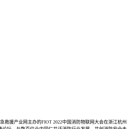
援产业网主办的FIOT 2022中国消防物联网大会在浙江杭州
峰论坛，与数百位业内同仁共话消防行业发展，共创消防安全未