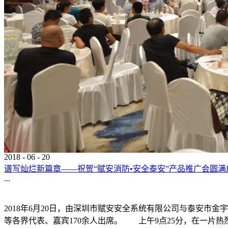
2018
-
06
-
20
谱写灿烂新篇章——祝贺“赋安消防•安全泰安”产品推广会圆满
...
2018年6月20日，由深圳市赋安安全系统有限公司与泰安市
等各界代表、嘉宾170余人出席。 上午9点25分，在一片