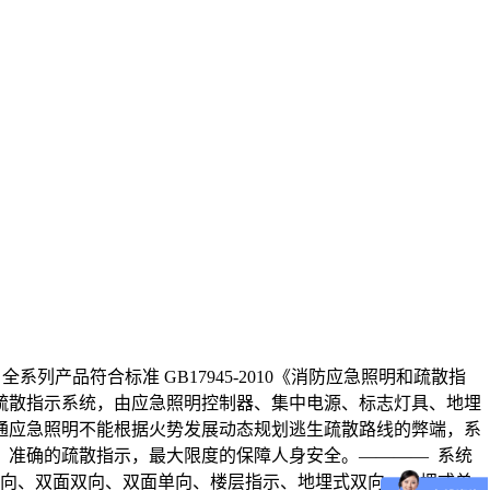
mIS COMING 全系列产品符合标准 GB17945-2010《消防应急照明和疏散指
疏散指示系统，由应急照明控制器、集中电源、标志灯具、地埋
通应急照明不能根据火势发展动态规划逃生疏散路线的弊端，系
、准确的疏散指示，最大限度的保障人身安全。———— 系统
右向、双面双向、双面单向、楼层指示、地埋式双向、地埋式单