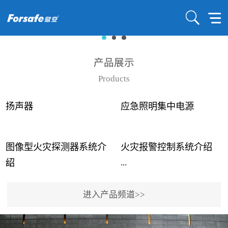
产品展示
Products
扬声器
应急照明集中电源
图像型火灾探测器系统介
火灾报警控制系统介绍
...
...
绍
进入产品频道>>
近年来高大空间建筑火灾
赋安火灾报警控制系统采
事故频发，传统的火灾探
用了具有仲裁机制和冗余