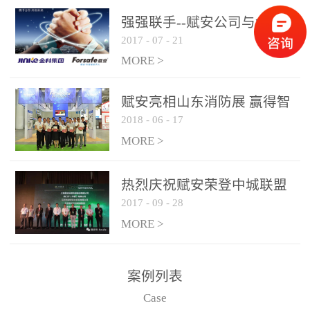
是针对这种高大空间建筑
强强联手--赋安公司与金科
物的消防设施、设备通过
2017
-
07
-
21
集团达成战略合作协议
现场图像的实时获取、预
MORE >
处理和特征提取分析，实
现火焰的跟踪和识别。能
赋安亮相山东消防展 赢得智
更早的进行预警，达到早
2018
-
06
-
17
慧消防新荣耀
报早防的效果。 系统构
MORE >
成示意图： 图像型火灾
探测器系统主要由探测端
和监控端两大部分组成。
热烈庆祝赋安荣登中城联盟
两者之间通过以太网相
2017
-
09
-
28
联合采购战略合作平台
联，一台监控主机最多可
MORE >
带载16台探测器同时探测
器需DC24V供电，若直接
案例列表
从监控主机上获取，最多
Case
只能接6台，超过的需从现