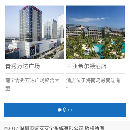
场电源箱或集中电源上接
线。
青秀万达广场
三亚希尔顿酒店
南宁青秀万达广场聚合大
酒店位于海南岛最南端有
型...
“...
更多>>
商业广场、城市商业街
中国的海岛天堂”之美称的
区、步行街、百货、大型
三亚，拥有501间客房、套
©2017 深圳市赋安安全系统有限公司 版权所有
超市、甲级写字楼、城市
间和别墅，带住客领略奢