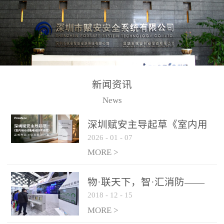
测方法已无法满足要求。
校验的总线传输技术、线
尤其是目前众多的大型影
路状态检测与保护技术、
剧院、会议展览中心、体
后向光电感烟探测技术、
育馆、大型仓库和隧道空
高可靠的系统抗干扰技术
间等，其建筑结构特殊、
等多项专利技术和专有技
防火分区过大，设施复杂
术，是赋安在火灾探测报
新闻资讯
火灾隐患多。一旦发生火
警领域三十多年技术积累
News
灾，由于烟气分层现象，
和工程实践的结晶。
传统的火灾关测器无法被
深圳赋安主导起草《室内用
及时缺发，不能及早发现
2026
-
01
-
07
光动能电池技术规程》 正式
和有效扑救火火，这不仅
布局光伏新能源产业
MORE >
给消防救接带来巨大的压
力和闲难，同时也将造成
物·联天下，智·汇消防——
巨大的经济损失和社会影
2018
-
12
-
15
赋安F&S 2018上海消防展圆
响，基至还会造成人员伤
满落幕
MORE >
亡。图像型火灾探测器正