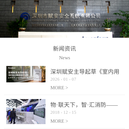
测方法已无法满足要求。
校验的总线传输技术、线
尤其是目前众多的大型影
路状态检测与保护技术、
剧院、会议展览中心、体
后向光电感烟探测技术、
育馆、大型仓库和隧道空
高可靠的系统抗干扰技术
间等，其建筑结构特殊、
等多项专利技术和专有技
防火分区过大，设施复杂
术，是赋安在火灾探测报
新闻资讯
火灾隐患多。一旦发生火
警领域三十多年技术积累
News
灾，由于烟气分层现象，
和工程实践的结晶。
传统的火灾关测器无法被
深圳赋安主导起草《室内用
及时缺发，不能及早发现
2026
-
01
-
07
光动能电池技术规程》 正式
和有效扑救火火，这不仅
布局光伏新能源产业
MORE >
给消防救接带来巨大的压
力和闲难，同时也将造成
物·联天下，智·汇消防——
巨大的经济损失和社会影
2018
-
12
-
15
赋安F&S 2018上海消防展圆
响，基至还会造成人员伤
满落幕
MORE >
亡。图像型火灾探测器正