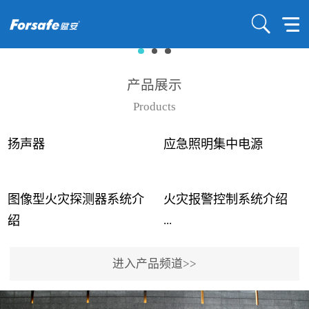
产品展示
Products
扬声器
应急照明集中电源
图像型火灾探测器系统介
火灾报警控制系统介绍
...
...
绍
进入产品频道>>
近年来高大空间建筑火灾
赋安火灾报警控制系统采
事故频发，传统的火灾探
用了具有仲裁机制和冗余