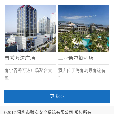
场电源箱或集中电源上接
线。
青秀万达广场
三亚希尔顿酒店
南宁青秀万达广场聚合大
酒店位于海南岛最南端有
型...
“...
更多>>
商业广场、城市商业街
中国的海岛天堂”之美称的
区、步行街、百货、大型
三亚，拥有501间客房、套
©2017 深圳市赋安安全系统有限公司 版权所有
超市、甲级写字楼、城市
间和别墅，带住客领略奢