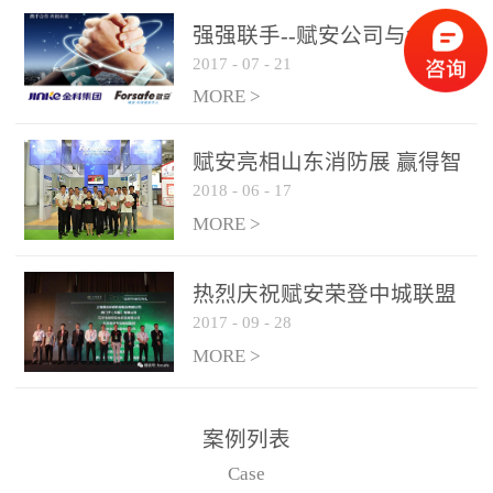
是针对这种高大空间建筑
强强联手--赋安公司与金科
物的消防设施、设备通过
2017
-
07
-
21
集团达成战略合作协议
现场图像的实时获取、预
MORE >
处理和特征提取分析，实
现火焰的跟踪和识别。能
赋安亮相山东消防展 赢得智
更早的进行预警，达到早
2018
-
06
-
17
慧消防新荣耀
报早防的效果。 系统构
MORE >
成示意图： 图像型火灾
探测器系统主要由探测端
和监控端两大部分组成。
热烈庆祝赋安荣登中城联盟
两者之间通过以太网相
2017
-
09
-
28
联合采购战略合作平台
联，一台监控主机最多可
MORE >
带载16台探测器同时探测
器需DC24V供电，若直接
案例列表
从监控主机上获取，最多
Case
只能接6台，超过的需从现