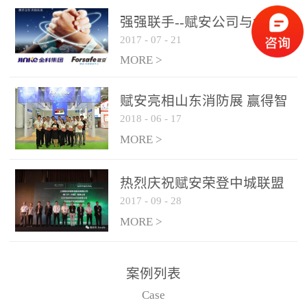
是针对这种高大空间建筑
强强联手--赋安公司与金科
物的消防设施、设备通过
2017
-
07
-
21
集团达成战略合作协议
现场图像的实时获取、预
MORE >
处理和特征提取分析，实
现火焰的跟踪和识别。能
赋安亮相山东消防展 赢得智
更早的进行预警，达到早
2018
-
06
-
17
慧消防新荣耀
报早防的效果。 系统构
MORE >
成示意图： 图像型火灾
探测器系统主要由探测端
和监控端两大部分组成。
热烈庆祝赋安荣登中城联盟
两者之间通过以太网相
2017
-
09
-
28
联合采购战略合作平台
联，一台监控主机最多可
MORE >
带载16台探测器同时探测
器需DC24V供电，若直接
案例列表
从监控主机上获取，最多
Case
只能接6台，超过的需从现