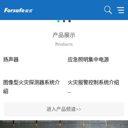
产品展示
Products
扬声器
应急照明集中电源
图像型火灾探测器系统介
火灾报警控制系统介绍
...
...
绍
进入产品频道>>
近年来高大空间建筑火灾
赋安火灾报警控制系统采
事故频发，传统的火灾探
用了具有仲裁机制和冗余