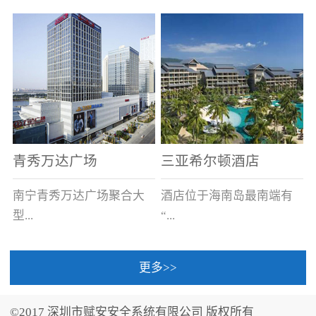
场电源箱或集中电源上接
线。
青秀万达广场
三亚希尔顿酒店
南宁青秀万达广场聚合大
酒店位于海南岛最南端有
型...
“...
更多>>
商业广场、城市商业街
中国的海岛天堂”之美称的
区、步行街、百货、大型
三亚，拥有501间客房、套
©2017 深圳市赋安安全系统有限公司 版权所有
超市、甲级写字楼、城市
间和别墅，带住客领略奢