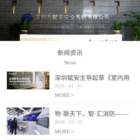
测方法已无法满足要求。
校验的总线传输技术、线
尤其是目前众多的大型影
路状态检测与保护技术、
剧院、会议展览中心、体
后向光电感烟探测技术、
育馆、大型仓库和隧道空
高可靠的系统抗干扰技术
间等，其建筑结构特殊、
等多项专利技术和专有技
防火分区过大，设施复杂
术，是赋安在火灾探测报
新闻资讯
火灾隐患多。一旦发生火
警领域三十多年技术积累
News
灾，由于烟气分层现象，
和工程实践的结晶。
传统的火灾关测器无法被
深圳赋安主导起草《室内用
及时缺发，不能及早发现
2026
-
01
-
07
光动能电池技术规程》 正式
和有效扑救火火，这不仅
布局光伏新能源产业
MORE >
给消防救接带来巨大的压
力和闲难，同时也将造成
物·联天下，智·汇消防——
巨大的经济损失和社会影
2018
-
12
-
15
赋安F&S 2018上海消防展圆
响，基至还会造成人员伤
满落幕
MORE >
亡。图像型火灾探测器正