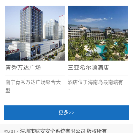
场电源箱或集中电源上接
线。
青秀万达广场
三亚希尔顿酒店
南宁青秀万达广场聚合大
酒店位于海南岛最南端有
型...
“...
更多>>
商业广场、城市商业街
中国的海岛天堂”之美称的
区、步行街、百货、大型
三亚，拥有501间客房、套
©2017 深圳市赋安安全系统有限公司 版权所有
超市、甲级写字楼、城市
间和别墅，带住客领略奢