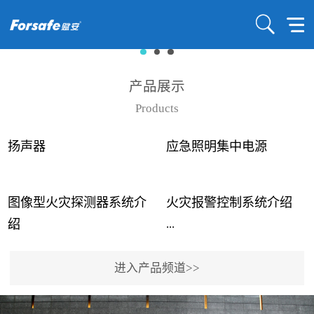
产品展示
Products
扬声器
应急照明集中电源
图像型火灾探测器系统介
火灾报警控制系统介绍
...
...
绍
进入产品频道>>
近年来高大空间建筑火灾
赋安火灾报警控制系统采
事故频发，传统的火灾探
用了具有仲裁机制和冗余