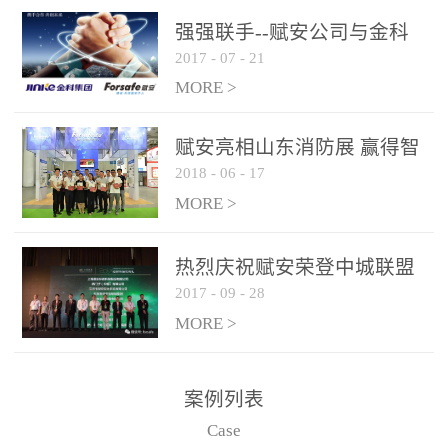
是针对这种高大空间建筑
强强联手--赋安公司与金科
物的消防设施、设备通过
2017
-
07
-
21
集团达成战略合作协议
现场图像的实时获取、预
MORE >
处理和特征提取分析，实
现火焰的跟踪和识别。能
赋安亮相山东消防展 赢得智
更早的进行预警，达到早
2018
-
06
-
17
慧消防新荣耀
报早防的效果。 系统构
MORE >
成示意图： 图像型火灾
探测器系统主要由探测端
和监控端两大部分组成。
热烈庆祝赋安荣登中城联盟
两者之间通过以太网相
2017
-
09
-
28
联合采购战略合作平台
联，一台监控主机最多可
MORE >
带载16台探测器同时探测
器需DC24V供电，若直接
案例列表
从监控主机上获取，最多
Case
只能接6台，超过的需从现