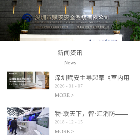
测方法已无法满足要求。
校验的总线传输技术、线
尤其是目前众多的大型影
路状态检测与保护技术、
剧院、会议展览中心、体
后向光电感烟探测技术、
育馆、大型仓库和隧道空
高可靠的系统抗干扰技术
间等，其建筑结构特殊、
等多项专利技术和专有技
防火分区过大，设施复杂
术，是赋安在火灾探测报
新闻资讯
火灾隐患多。一旦发生火
警领域三十多年技术积累
News
灾，由于烟气分层现象，
和工程实践的结晶。
传统的火灾关测器无法被
深圳赋安主导起草《室内用
及时缺发，不能及早发现
2026
-
01
-
07
光动能电池技术规程》 正式
和有效扑救火火，这不仅
布局光伏新能源产业
MORE >
给消防救接带来巨大的压
力和闲难，同时也将造成
物·联天下，智·汇消防——
巨大的经济损失和社会影
2018
-
12
-
15
赋安F&S 2018上海消防展圆
响，基至还会造成人员伤
满落幕
MORE >
亡。图像型火灾探测器正