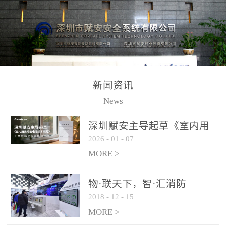
测方法已无法满足要求。
校验的总线传输技术、线
尤其是目前众多的大型影
路状态检测与保护技术、
剧院、会议展览中心、体
后向光电感烟探测技术、
育馆、大型仓库和隧道空
高可靠的系统抗干扰技术
间等，其建筑结构特殊、
等多项专利技术和专有技
防火分区过大，设施复杂
术，是赋安在火灾探测报
新闻资讯
火灾隐患多。一旦发生火
警领域三十多年技术积累
News
灾，由于烟气分层现象，
和工程实践的结晶。
传统的火灾关测器无法被
深圳赋安主导起草《室内用
及时缺发，不能及早发现
2026
-
01
-
07
光动能电池技术规程》 正式
和有效扑救火火，这不仅
布局光伏新能源产业
MORE >
给消防救接带来巨大的压
力和闲难，同时也将造成
物·联天下，智·汇消防——
巨大的经济损失和社会影
2018
-
12
-
15
赋安F&S 2018上海消防展圆
响，基至还会造成人员伤
满落幕
MORE >
亡。图像型火灾探测器正