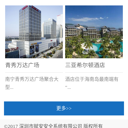
场电源箱或集中电源上接
线。
青秀万达广场
三亚希尔顿酒店
南宁青秀万达广场聚合大
酒店位于海南岛最南端有
型...
“...
更多>>
商业广场、城市商业街
中国的海岛天堂”之美称的
区、步行街、百货、大型
三亚，拥有501间客房、套
©2017 深圳市赋安安全系统有限公司 版权所有
超市、甲级写字楼、城市
间和别墅，带住客领略奢