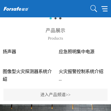
产品展示
Products
扬声器
应急照明集中电源
图像型火灾探测器系统介
火灾报警控制系统介绍
...
...
绍
进入产品频道>>
近年来高大空间建筑火灾
赋安火灾报警控制系统采
事故频发，传统的火灾探
用了具有仲裁机制和冗余