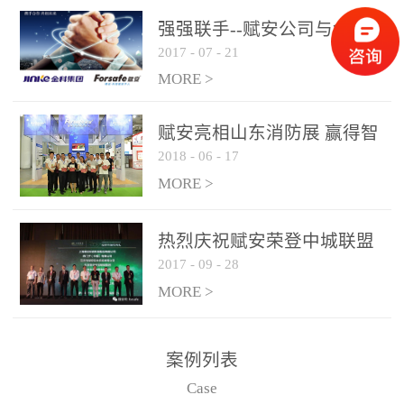
是针对这种高大空间建筑
强强联手--赋安公司与金科
物的消防设施、设备通过
2017
-
07
-
21
集团达成战略合作协议
现场图像的实时获取、预
MORE >
处理和特征提取分析，实
现火焰的跟踪和识别。能
赋安亮相山东消防展 赢得智
更早的进行预警，达到早
2018
-
06
-
17
慧消防新荣耀
报早防的效果。 系统构
MORE >
成示意图： 图像型火灾
探测器系统主要由探测端
和监控端两大部分组成。
热烈庆祝赋安荣登中城联盟
两者之间通过以太网相
2017
-
09
-
28
联合采购战略合作平台
联，一台监控主机最多可
MORE >
带载16台探测器同时探测
器需DC24V供电，若直接
案例列表
从监控主机上获取，最多
Case
只能接6台，超过的需从现