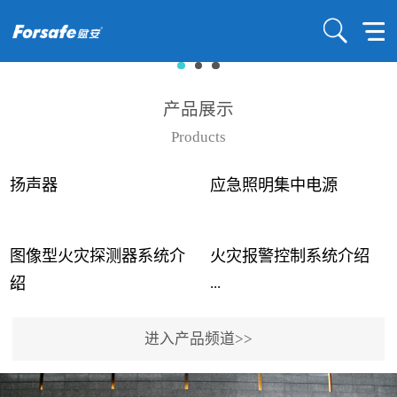
产品展示
Products
扬声器
应急照明集中电源
图像型火灾探测器系统介
火灾报警控制系统介绍
...
...
绍
进入产品频道>>
近年来高大空间建筑火灾
赋安火灾报警控制系统采
事故频发，传统的火灾探
用了具有仲裁机制和冗余