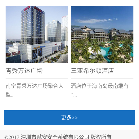
场电源箱或集中电源上接
线。
青秀万达广场
三亚希尔顿酒店
南宁青秀万达广场聚合大
酒店位于海南岛最南端有
型...
“...
更多>>
商业广场、城市商业街
中国的海岛天堂”之美称的
区、步行街、百货、大型
三亚，拥有501间客房、套
©2017 深圳市赋安安全系统有限公司 版权所有
超市、甲级写字楼、城市
间和别墅，带住客领略奢