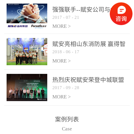
是针对这种高大空间建筑
强强联手--赋安公司与金科
物的消防设施、设备通过
2017
-
07
-
21
集团达成战略合作协议
现场图像的实时获取、预
MORE >
处理和特征提取分析，实
现火焰的跟踪和识别。能
赋安亮相山东消防展 赢得智
更早的进行预警，达到早
2018
-
06
-
17
慧消防新荣耀
报早防的效果。 系统构
MORE >
成示意图： 图像型火灾
探测器系统主要由探测端
和监控端两大部分组成。
热烈庆祝赋安荣登中城联盟
两者之间通过以太网相
2017
-
09
-
28
联合采购战略合作平台
联，一台监控主机最多可
MORE >
带载16台探测器同时探测
器需DC24V供电，若直接
案例列表
从监控主机上获取，最多
Case
只能接6台，超过的需从现