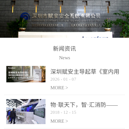
测方法已无法满足要求。
校验的总线传输技术、线
尤其是目前众多的大型影
路状态检测与保护技术、
剧院、会议展览中心、体
后向光电感烟探测技术、
育馆、大型仓库和隧道空
高可靠的系统抗干扰技术
间等，其建筑结构特殊、
等多项专利技术和专有技
防火分区过大，设施复杂
术，是赋安在火灾探测报
新闻资讯
火灾隐患多。一旦发生火
警领域三十多年技术积累
News
灾，由于烟气分层现象，
和工程实践的结晶。
传统的火灾关测器无法被
深圳赋安主导起草《室内用
及时缺发，不能及早发现
2026
-
01
-
07
光动能电池技术规程》 正式
和有效扑救火火，这不仅
布局光伏新能源产业
MORE >
给消防救接带来巨大的压
力和闲难，同时也将造成
物·联天下，智·汇消防——
巨大的经济损失和社会影
2018
-
12
-
15
赋安F&S 2018上海消防展圆
响，基至还会造成人员伤
满落幕
MORE >
亡。图像型火灾探测器正