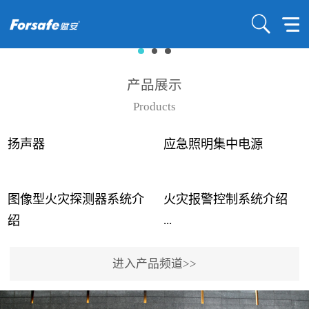
产品展示
Products
扬声器
应急照明集中电源
图像型火灾探测器系统介
火灾报警控制系统介绍
...
...
绍
进入产品频道>>
近年来高大空间建筑火灾
赋安火灾报警控制系统采
事故频发，传统的火灾探
用了具有仲裁机制和冗余