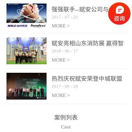
是针对这种高大空间建筑
强强联手--赋安公司与金科
物的消防设施、设备通过
2017
-
07
-
21
集团达成战略合作协议
现场图像的实时获取、预
MORE >
处理和特征提取分析，实
现火焰的跟踪和识别。能
赋安亮相山东消防展 赢得智
更早的进行预警，达到早
2018
-
06
-
17
慧消防新荣耀
报早防的效果。 系统构
MORE >
成示意图： 图像型火灾
探测器系统主要由探测端
和监控端两大部分组成。
热烈庆祝赋安荣登中城联盟
两者之间通过以太网相
2017
-
09
-
28
联合采购战略合作平台
联，一台监控主机最多可
MORE >
带载16台探测器同时探测
器需DC24V供电，若直接
案例列表
从监控主机上获取，最多
Case
只能接6台，超过的需从现