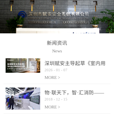
测方法已无法满足要求。
校验的总线传输技术、线
尤其是目前众多的大型影
路状态检测与保护技术、
剧院、会议展览中心、体
后向光电感烟探测技术、
育馆、大型仓库和隧道空
高可靠的系统抗干扰技术
间等，其建筑结构特殊、
等多项专利技术和专有技
防火分区过大，设施复杂
术，是赋安在火灾探测报
新闻资讯
火灾隐患多。一旦发生火
警领域三十多年技术积累
News
灾，由于烟气分层现象，
和工程实践的结晶。
传统的火灾关测器无法被
深圳赋安主导起草《室内用
及时缺发，不能及早发现
2026
-
01
-
07
光动能电池技术规程》 正式
和有效扑救火火，这不仅
布局光伏新能源产业
MORE >
给消防救接带来巨大的压
力和闲难，同时也将造成
物·联天下，智·汇消防——
巨大的经济损失和社会影
2018
-
12
-
15
赋安F&S 2018上海消防展圆
响，基至还会造成人员伤
满落幕
MORE >
亡。图像型火灾探测器正