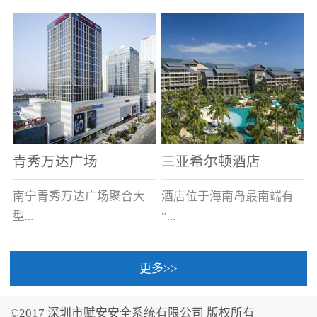
场电源箱或集中电源上接
线。
青秀万达广场
三亚希尔顿酒店
南宁青秀万达广场聚合大
酒店位于海南岛最南端有
型...
“...
更多>>
商业广场、城市商业街
中国的海岛天堂”之美称的
区、步行街、百货、大型
三亚，拥有501间客房、套
©2017 深圳市赋安安全系统有限公司 版权所有
超市、甲级写字楼、城市
间和别墅，带住客领略奢