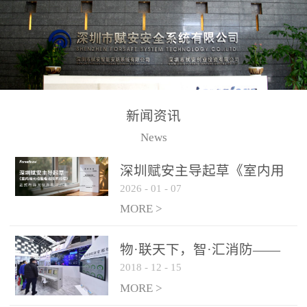
测方法已无法满足要求。
校验的总线传输技术、线
尤其是目前众多的大型影
路状态检测与保护技术、
剧院、会议展览中心、体
后向光电感烟探测技术、
育馆、大型仓库和隧道空
高可靠的系统抗干扰技术
间等，其建筑结构特殊、
等多项专利技术和专有技
防火分区过大，设施复杂
术，是赋安在火灾探测报
新闻资讯
火灾隐患多。一旦发生火
警领域三十多年技术积累
News
灾，由于烟气分层现象，
和工程实践的结晶。
传统的火灾关测器无法被
深圳赋安主导起草《室内用
及时缺发，不能及早发现
2026
-
01
-
07
光动能电池技术规程》 正式
和有效扑救火火，这不仅
布局光伏新能源产业
MORE >
给消防救接带来巨大的压
力和闲难，同时也将造成
物·联天下，智·汇消防——
巨大的经济损失和社会影
2018
-
12
-
15
赋安F&S 2018上海消防展圆
响，基至还会造成人员伤
满落幕
MORE >
亡。图像型火灾探测器正