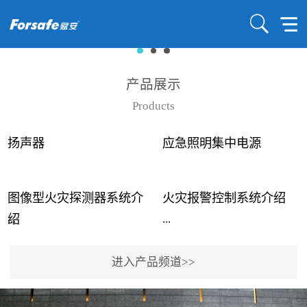
产品展示
Products
扬声器
应急照明集中电源
图像型火灾探测器系统介
火灾报警控制系统介绍
...
...
绍
进入产品频道>>
近年来高大空间建筑火灾
赋安火灾报警控制系统采
事故频发，传统的火灾探
用了具有仲裁机制和冗余