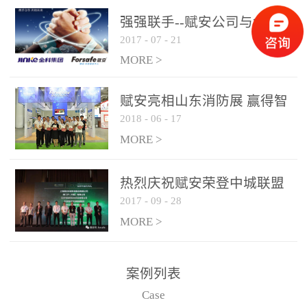
是针对这种高大空间建筑
强强联手--赋安公司与金科
物的消防设施、设备通过
2017
-
07
-
21
集团达成战略合作协议
现场图像的实时获取、预
MORE >
处理和特征提取分析，实
现火焰的跟踪和识别。能
赋安亮相山东消防展 赢得智
更早的进行预警，达到早
2018
-
06
-
17
慧消防新荣耀
报早防的效果。 系统构
MORE >
成示意图： 图像型火灾
探测器系统主要由探测端
和监控端两大部分组成。
热烈庆祝赋安荣登中城联盟
两者之间通过以太网相
2017
-
09
-
28
联合采购战略合作平台
联，一台监控主机最多可
MORE >
带载16台探测器同时探测
器需DC24V供电，若直接
案例列表
从监控主机上获取，最多
Case
只能接6台，超过的需从现