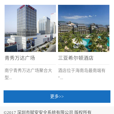
场电源箱或集中电源上接
线。
青秀万达广场
三亚希尔顿酒店
南宁青秀万达广场聚合大
酒店位于海南岛最南端有
型...
“...
更多>>
商业广场、城市商业街
中国的海岛天堂”之美称的
区、步行街、百货、大型
三亚，拥有501间客房、套
©2017 深圳市赋安安全系统有限公司 版权所有
超市、甲级写字楼、城市
间和别墅，带住客领略奢