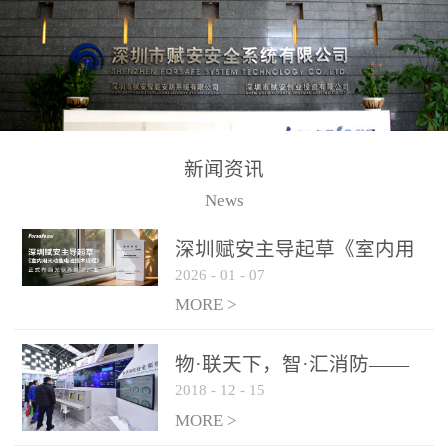
测方法已无法满足要求。
校验的总线传输技术、线
尤其是目前众多的大型影
路状态检测与保护技术、
剧院、会议展览中心、体
后向光电感烟探测技术、
育馆、大型仓库和隧道空
高可靠的系统抗干扰技术
间等，其建筑结构特殊、
等多项专利技术和专有技
防火分区过大，设施复杂
术，是赋安在火灾探测报
新闻资讯
火灾隐患多。一旦发生火
警领域三十多年技术积累
News
灾，由于烟气分层现象，
和工程实践的结晶。
传统的火灾关测器无法被
深圳赋安主导起草《室内用
及时缺发，不能及早发现
2026
-
01
-
07
光动能电池技术规程》 正式
和有效扑救火火，这不仅
布局光伏新能源产业
MORE >
给消防救接带来巨大的压
力和闲难，同时也将造成
物·联天下，智·汇消防——
巨大的经济损失和社会影
2018
-
12
-
15
赋安F&S 2018上海消防展圆
响，基至还会造成人员伤
满落幕
MORE >
亡。图像型火灾探测器正