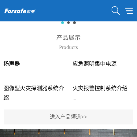
产品展示
Products
扬声器
应急照明集中电源
图像型火灾探测器系统介
火灾报警控制系统介绍
...
...
绍
进入产品频道>>
近年来高大空间建筑火灾
赋安火灾报警控制系统采
事故频发，传统的火灾探
用了具有仲裁机制和冗余