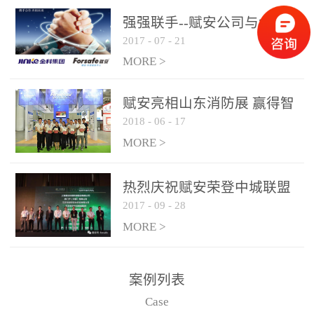
是针对这种高大空间建筑
强强联手--赋安公司与金科
物的消防设施、设备通过
2017
-
07
-
21
集团达成战略合作协议
现场图像的实时获取、预
MORE >
处理和特征提取分析，实
现火焰的跟踪和识别。能
赋安亮相山东消防展 赢得智
更早的进行预警，达到早
2018
-
06
-
17
慧消防新荣耀
报早防的效果。 系统构
MORE >
成示意图： 图像型火灾
探测器系统主要由探测端
和监控端两大部分组成。
热烈庆祝赋安荣登中城联盟
两者之间通过以太网相
2017
-
09
-
28
联合采购战略合作平台
联，一台监控主机最多可
MORE >
带载16台探测器同时探测
器需DC24V供电，若直接
案例列表
从监控主机上获取，最多
Case
只能接6台，超过的需从现