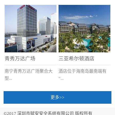
场电源箱或集中电源上接
线。
青秀万达广场
三亚希尔顿酒店
南宁青秀万达广场聚合大
酒店位于海南岛最南端有
型...
“...
更多>>
商业广场、城市商业街
中国的海岛天堂”之美称的
区、步行街、百货、大型
三亚，拥有501间客房、套
©2017 深圳市赋安安全系统有限公司 版权所有
超市、甲级写字楼、城市
间和别墅，带住客领略奢